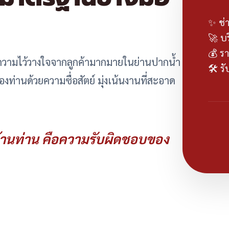
✨ ช่
🚀 บ
💰 รา
ับความไว้วางใจจากลูกค้ามากมายในย่านปากน้ำ
🛠️ 
ท่านด้วยความซื่อสัตย์ มุ่งเน้นงานที่สะอาด
านท่าน คือความรับผิดชอบของ