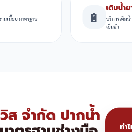
เติมน้ำย
🔋
 งานเนี๊ยบ มาตรฐาน
บริการเติมน
เย็นฉ่ำ
์วิส จำกัด ปากน้ำ
 มาตรฐานช่างมือ
ทำไ